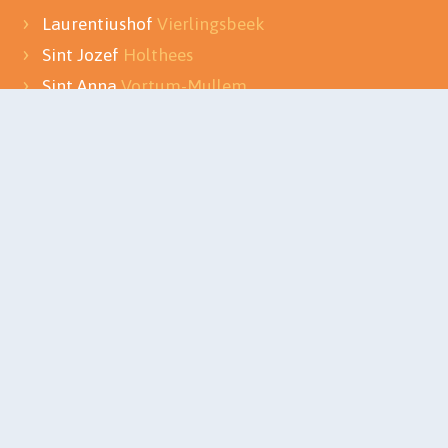
Laurentiushof
Vierlingsbeek
Sint Jozef
Holthees
Sint Anna
Vortum-Mullem
Antoniusschool
Maashees
't Loont
Overloon
Nieuwkomersgroep
Vierlingsbeek
SKOV
Naam en logo
Ontwikkelingsgericht onderwijs
Bestuur
Koersplan in één oogopslag
Meer SKOV