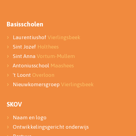
Basisscholen
Laurentiushof
Vierlingsbeek
Sint Jozef
Holthees
Sint Anna
Vortum-Mullem
Antoniusschool
Maashees
't Loont
Overloon
Nieuwkomersgroep
Vierlingsbeek
SKOV
Naam en logo
Ontwikkelingsgericht onderwijs