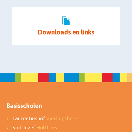
Downloads en links
Basisscholen
Laurentiushof
Vierlingsbeek
Sint Jozef
Holthees