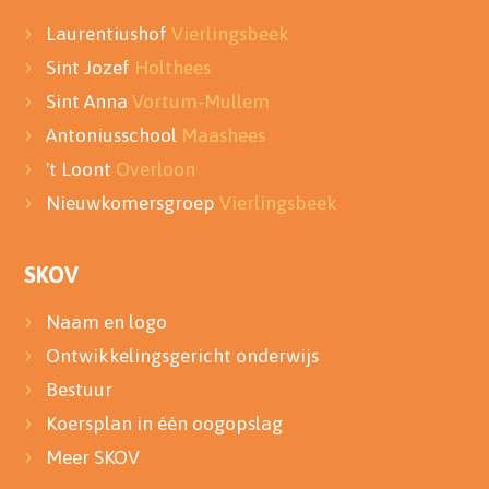
Laurentiushof
Vierlingsbeek
Sint Jozef
Holthees
Sint Anna
Vortum-Mullem
Antoniusschool
Maashees
't Loont
Overloon
Nieuwkomersgroep
Vierlingsbeek
SKOV
Naam en logo
Ontwikkelingsgericht onderwijs
Bestuur
Koersplan in één oogopslag
Meer SKOV