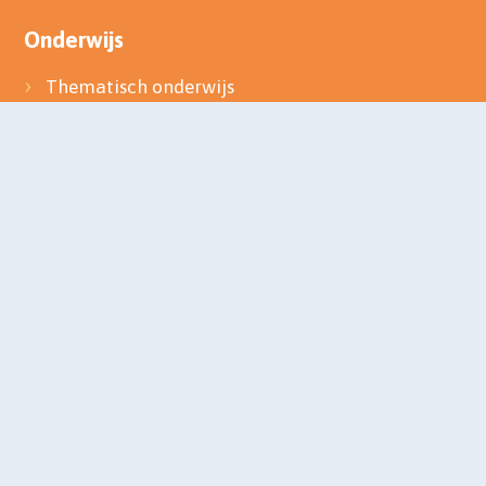
Onderwijs
Thematisch onderwijs
Zorg
Samen opleiden
Aanmelden
Veiligheidsbeleid
Werken bij SKOV
Contact
Privacy
website door
en