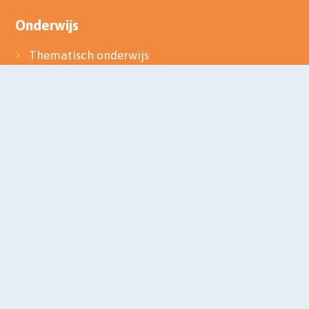
Onderwijs
Thematisch onderwijs
Zorg
Samen opleiden
Aanmelden
Veiligheidsbeleid
Werken bij SKOV
Contact
Privacy
website door
en