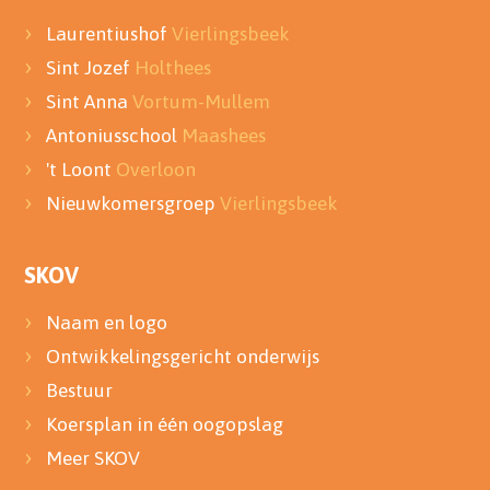
Laurentiushof
Vierlingsbeek
Sint Jozef
Holthees
Sint Anna
Vortum-Mullem
Antoniusschool
Maashees
't Loont
Overloon
Nieuwkomersgroep
Vierlingsbeek
SKOV
Naam en logo
Ontwikkelingsgericht onderwijs
Bestuur
Koersplan in één oogopslag
Meer SKOV